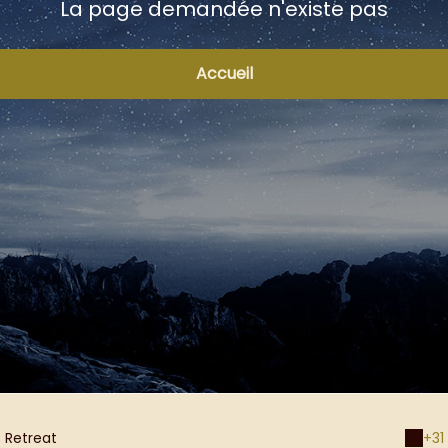
La page demandée n'existe pas
Accueil
s Retreat
+31